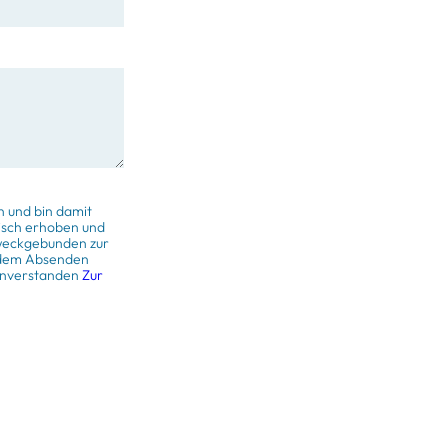
 und bin damit
isch erhoben und
zweckgebunden zur
 dem Absenden
einverstanden
Zur